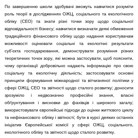
По завершенню школи здобувачі зможуть навчитися розуміти
роль теорії в дослідженнях ОЖЦ, соціального та екологічного
обліку (СЕО) та знати різні точки зору щодо соціальної
відповідальності бізнесу; навчитися визначати деякі обмеження
традиційного фінансового обліку щодо надання користувачам
можливості оцінювати соціальні та екологічні результати
суб’єкта господарювання, демонструвати розуміння різних
теоретичних точок зору, які можна застосувати, щоб пояснити,
чому організації добровільно надають інформацію про свою
соціальну та екологічну діяльність; застосовувати основні
принципи формування міжнародної та вітчизняної політики у
сфері ОЖЦ, СЕО та звітності щодо сталого розвитку; доносити
зрозуміло і недвозначно професійні знання, власні
обґрунтування і висновки до фахівців і широкого загалу;
використовувати європейські підходи до оцінки життєвого циклу
та нефінансового обліку і звітності; бути в курсі деяких останніх
ініціатив Європейської комісії у сфері ОЖЦ, соціального,
екологічного обліку та звітності щодо сталого розвитку.