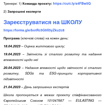
Тренери: 1)
Команда проєкту:
https://cutt.ly/s4FBw5Q
2)
Запрошені експерти
Зареєструватися на ШКОЛУ
https://forms.gle/botRc5G9X5yZku2c8
Програма
(ключові слова) на кожен день:
18.04.2023
– Оцінка життєвого циклу;
19.04.2023
– Звітність зі сталого розвитку та надання
впевненості щодо неї
20.04.2023
– Надання впевності щодо звітності зі сталого
розвитку,
SDGs та
ESG-принципи корпоративної
підзвітності
21.04.2023
– День запрошених експертів
Школа пропонується в межах проекту співфінансованого
Європейським Союзом 101047667 — EULASTING —