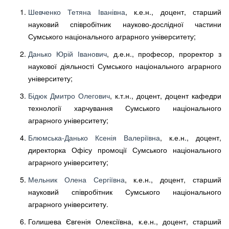
Шевченко Тетяна Іванівна
, к.е.н., доцент, старший
науковий співробітник науково-дослідної частини
Сумського національного аграрного університету;
Данько Юрій Іванович
, д.е.н., професор, проректор з
наукової діяльності Сумського національного аграрного
університету;
Бідюк Дмитро Олегович
, к.т.н., доцент, доцент кафедри
технології харчування Сумського національного
аграрного університету;
Блюмська-Данько Ксенія Валеріївна
, к.е.н., доцент,
директорка Офісу промоції Сумського національного
аграрного університету;
Мельник Олена Сергіївна
, к.е.н., доцент, старший
науковий співробітник Сумського національного
аграрного університету.
Голишева Євгенія Олексіївна, к.е.н., доцент, старший