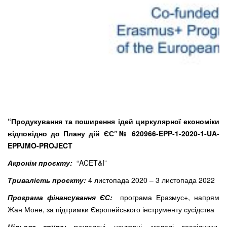
“Продукування та поширення ідей циркулярної економіки
відповідно до Плану дій ЄС”
№ 620966-EPP-1-2020-1-UA-
EPPJMO-PROJECT
Акронім
проєкту:
“ACET&I”
Тривалість проєкту:
4 листопада 2020 – 3 листопада 2022
Програма фінансування ЄС:
програма Еразмус+, напрям
Жан Моне, за підтримки Європейського інструменту сусідства
Цільова група:
викладачі, науковці, молоді дослідники,